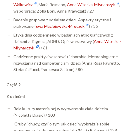
Walkowicz
, Maria Reimann,
Anna Witeska-Młynarczyk
,
współpraca: Zofia Boni, Anna Krawczak) / 27
Badanie grupowe z udziałem dzieci. Aspekty etyczne i
praktyczne (
Ewa Maciejewska-Mroczek
) / 35
Etyka dnia codziennego w badaniach etnograficznych z
dziećmi z diagnozą ADHD. Opis warstwowy (
Anna Witeska-
Młynarczyk
) / 61
Codzienne praktyki w zdrowiu i chorobie. Metodologiczne
rozważania nad kompetencjami dzieci (Anna Rosa Favretto,
Stefania Fucci, Francesca Zaltron) / 80
Część 2
Z dziećmi
Rola kultury materialnej w wytwarzaniu ciała dziecka
(Nicoletta Diasio) / 103
Gruby i chudy, czyli o tym, jak dzieci wyobrażają sobie
zdrowego i niezdrowego człowieka (Maria Reimann) / 138