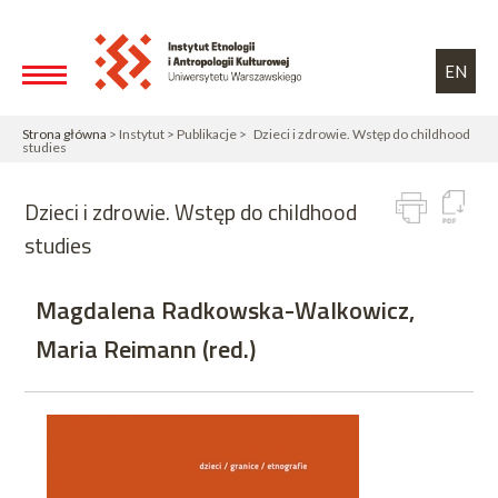
Przejdź do treści
Toggle high contrast
EN
Strona główna
> Instytut > Publikacje > Dzieci i zdrowie. Wstęp do childhood
studies
Dzieci i zdrowie. Wstęp do childhood
studies
Magdalena Radkowska-Walkowicz,
Maria Reimann (red.)