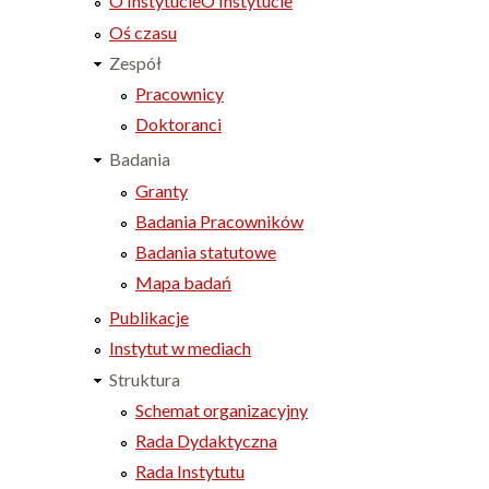
O Instytucie
O Instytucie
Oś czasu
Zespół
Pracownicy
Doktoranci
Badania
Granty
Badania Pracowników
Badania statutowe
Mapa badań
Publikacje
Instytut w mediach
Struktura
Schemat organizacyjny
Rada Dydaktyczna
Rada Instytutu