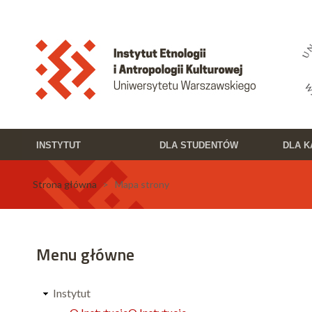
Przejdź do treści
Toggle high contrast
INSTYTUT
DLA STUDENTÓW
DLA 
Strona główna
> Mapa strony
Menu główne
Instytut