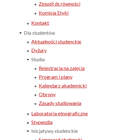
Zespół ds równości
Komisja Etyki
Kontakt
Dla studentów
Aktualności studenckie
Dyżury
Studia
Rejestracja na zajęcia
Program i plany
Kalendarz akademicki
Obrony
Zasady studiowania
Laboratoria etnograficzne
Stypendia
Inicjatywy studenckie
Samorząd studencki