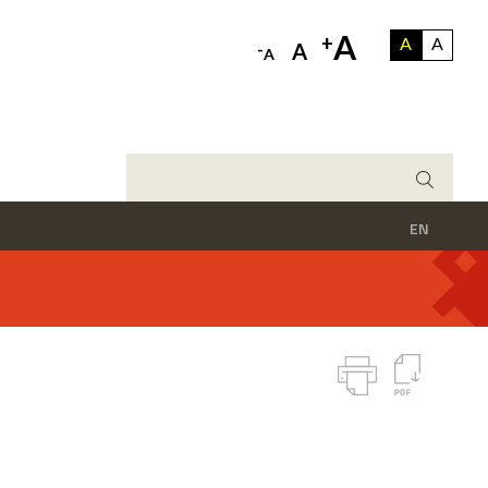
A
+
A
A
-
A
A
EN