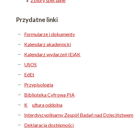
Zbiory specjalne
Przydatne linki
Formularze i dokumenty
Kalendarz akademicki
Kalendarz wydarzeń IEiAK
USOS
EdEt
Przypisologia
Biblioteka Cyfrowa PIA
K
ultura oddolna
Interdyscyplinarny Zespół Badań nad Dzieciństwem
Deklaracja dostępności