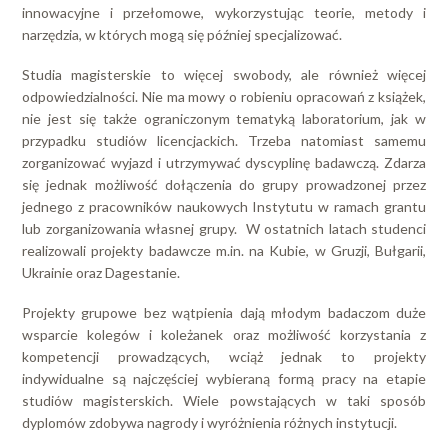
innowacyjne i przełomowe, wykorzystując teorie, metody i
narzędzia, w których mogą się później specjalizować.
Studia magisterskie to więcej swobody, ale również więcej
odpowiedzialności. Nie ma mowy o robieniu opracowań z książek,
nie jest się także ograniczonym tematyką laboratorium, jak w
przypadku studiów licencjackich. Trzeba natomiast samemu
zorganizować wyjazd i utrzymywać dyscyplinę badawczą. Zdarza
się jednak możliwość dołączenia do grupy prowadzonej przez
jednego z pracowników naukowych Instytutu w ramach grantu
lub zorganizowania własnej grupy. W ostatnich latach studenci
realizowali projekty badawcze m.in. na Kubie, w Gruzji, Bułgarii,
Ukrainie oraz Dagestanie.
Projekty grupowe bez wątpienia dają młodym badaczom duże
wsparcie kolegów i koleżanek oraz możliwość korzystania z
kompetencji prowadzących, wciąż jednak to projekty
indywidualne są najczęściej wybieraną formą pracy na etapie
studiów magisterskich. Wiele powstających w taki sposób
dyplomów zdobywa nagrody i wyróżnienia różnych instytucji.