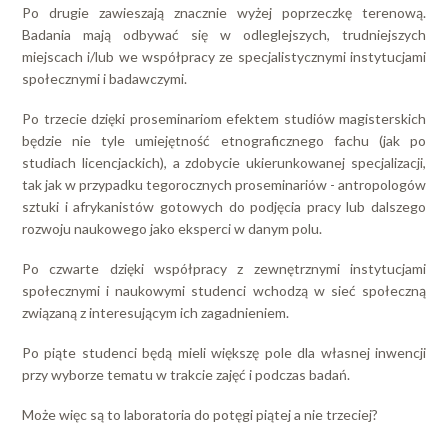
Po drugie zawieszają znacznie wyżej poprzeczkę terenową.
Badania mają odbywać się w odleglejszych, trudniejszych
miejscach i/lub we współpracy ze specjalistycznymi instytucjami
społecznymi i badawczymi.
Po trzecie dzięki proseminariom efektem studiów magisterskich
będzie nie tyle umiejętność etnograficznego fachu (jak po
studiach licencjackich), a zdobycie ukierunkowanej specjalizacji,
tak jak w przypadku tegorocznych proseminariów - antropologów
sztuki i afrykanistów gotowych do podjęcia pracy lub dalszego
rozwoju naukowego jako eksperci w danym polu.
Po czwarte dzięki współpracy z zewnętrznymi instytucjami
społecznymi i naukowymi studenci wchodzą w sieć społeczną
związaną z interesującym ich zagadnieniem.
Po piąte studenci będą mieli większę pole dla własnej inwencji
przy wyborze tematu w trakcie zajęć i podczas badań.
Może więc są to laboratoria do potęgi piątej a nie trzeciej?