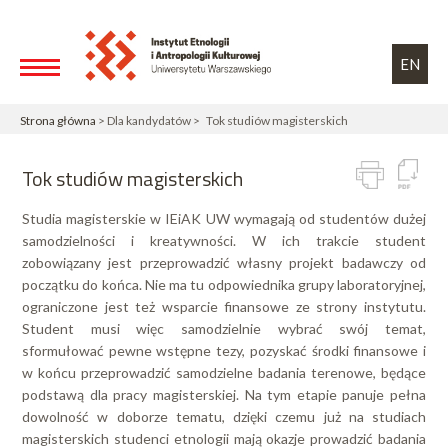
Przejdź do treści
Toggle high contrast
EN
Strona główna
> Dla kandydatów > Tok studiów magisterskich
Tok studiów magisterskich
Studia magisterskie w IEiAK UW wymagają od studentów dużej
samodzielności i kreatywności. W ich trakcie student
zobowiązany jest przeprowadzić własny projekt badawczy od
początku do końca. Nie ma tu odpowiednika grupy laboratoryjnej,
ograniczone jest też wsparcie finansowe ze strony instytutu.
Student musi więc samodzielnie wybrać swój temat,
sformułować pewne wstępne tezy, pozyskać środki finansowe i
w końcu przeprowadzić samodzielne badania terenowe, będące
podstawą dla pracy magisterskiej. Na tym etapie panuje pełna
dowolność w doborze tematu, dzięki czemu już na studiach
magisterskich studenci etnologii mają okazje prowadzić badania