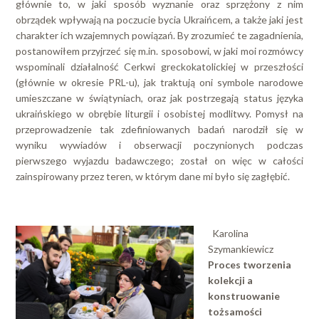
głównie to, w jaki sposób wyznanie oraz sprzężony z nim
obrządek wpływają na poczucie bycia Ukraińcem, a także jaki jest
charakter ich wzajemnych powiązań. By zrozumieć te zagadnienia,
postanowiłem przyjrzeć się m.in. sposobowi, w jaki moi rozmówcy
wspominali działalność Cerkwi greckokatolickiej w przeszłości
(głównie w okresie PRL-u), jak traktują oni symbole narodowe
umieszczane w świątyniach, oraz jak postrzegają status języka
ukraińskiego w obrębie liturgii i osobistej modlitwy. Pomysł na
przeprowadzenie tak zdefiniowanych badań narodził się w
wyniku wywiadów i obserwacji poczynionych podczas
pierwszego wyjazdu badawczego; został on więc w całości
zainspirowany przez teren, w którym dane mi było się zagłębić.
Karolina
Szymankiewicz
Proces tworzenia
kolekcji a
konstruowanie
tożsamości