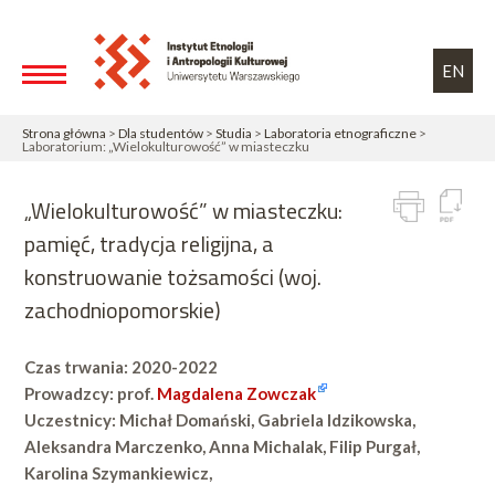
Przejdź do treści
Toggle high contrast
EN
Strona główna
>
Dla studentów
>
Studia
>
Laboratoria etnograficzne
>
Laboratorium: „Wielokulturowość” w miasteczku
„Wielokulturowość” w miasteczku:
pamięć, tradycja religijna, a
konstruowanie tożsamości (woj.
zachodniopomorskie)
Czas trwania: 2020-2022
Prowadzcy: prof.
Magdalena Zowczak
Uczestnicy: Michał Domański, Gabriela Idzikowska,
Aleksandra Marczenko, Anna Michalak, Filip Purgał,
Karolina Szymankiewicz,