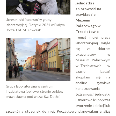
jednostki i
zbiorowości na
przykładzie
Uczestniczki i uczestnicy grupy
Muzeum
laboratoryjnej. Dożynki 2021 w Białym
Pałacowego w
Borze. Fot. M. Zowczak
Trzebiatowie
Temat mojej pracy
laboratoryjnej wiąże
się ze zbiorem
eksponatów w
Muzeum Pałacowym
w Trzebiatowie – w
czasie badań
skupiłam się na
analizie zjawiska
Grupa laboratoryjna w centrum
konstruowania
Trzebiatowa (po lewej stronie cerkiew
tożsamości jednostki
prawosławna pod wezw. Św. Ducha)
i zbiorowości poprzez
tworzenie kolekcji lub
szczególny stosunek do niej. Początkowo planowałam analizę