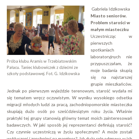
Gabriela Idzikowska
Miasto seniorów.
Problem starości w
małym miasteczku
Uczestnicząc w
pierwszych
spotkaniach
laboratoryjnych nie
Próba klubu Aramis w Trzebiatowskim
przypuszczałam, że
Pałacu. Taniec klubowiczek z dziećmi ze
moje badania skupią
szkoły podstawowej. Fot. G. Idzikowska
się na najstarszej
grupie mieszkańców.
Jednak po pierwszym wyjeździe terenowym, starość wydała mi
się tematem wręcz oczywistym. W wyniku wysokiego odsetka
migracji młodych ludzi za pracą, zachodniopomorskie miasteczka
skupiają dużo osób po sześćdziesiątym roku życia. Właśnie
praktyki tej grupy stanowią główny temat moich zainteresowań
badawczych. W jaki sposób jej reprezentanci definiują starość?
Czy czynnie uczestniczą w życiu społecznym? A może zostali
wykluczeni i zepchnięci na margines? Jak dużą rolę odgrywa w ich