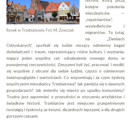
historii, którą piszą
kolejne pokolenia
mieszkańców —
„repatriantów”,
wysiedleńców i
Rynek w Trzebiatowie. Fot. M. Zowczak
migrantów. To tutaj,
na „Ziemiach
Odzyskanych”, spotkali się ludzie niosący odmienny bagaż
doświadczeń i traum, reprezentujący różne kultury i wyznania,
mający jeden wspólny cel: odnalezienie nowego domu w
powojennej rzeczywistości. Zmuszeni byli żyć, pracować i modlić
się wspólnie z obcymi dla siebie ludźmi, często o odmiennym
światopoglądzie i wartościach. Co wspominają i za czym tęsknią
współcześni mieszkańcy Trzebiatowa? Jak pamięta się o dawnych
gospodarzach? Jak zmieniło się miasto po upadku komunizmu?
Trudno jest zapomnieć o przeszłości w otoczeniu artefaktów i
świadków historii. Trzebiatów jest miejscem przepełnionym
nostalgią i tęsknotą za innymi, dla jednych lepszymi, a dla drugich
gorszymi czasami.