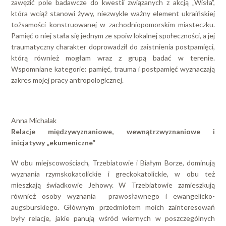
zawęzić pole badawcze do kwestii związanych z akcją „Wisła”,
która wciąż stanowi żywy, niezwykle ważny element ukraińskiej
tożsamości konstruowanej w zachodniopomorskim miasteczku.
Pamięć o niej stała się jednym ze spoiw lokalnej społeczności, a jej
traumatyczny charakter doprowadził do zaistnienia postpamięci,
którą również mogłam wraz z grupą badać w terenie.
Wspomniane kategorie: pamięć, trauma i postpamięć wyznaczają
zakres mojej pracy antropologicznej.
Anna Michalak
Relacje międzywyznaniowe, wewnątrzwyznaniowe i
inicjatywy „ekumeniczne”
W obu miejscowościach, Trzebiatowie i Białym Borze, dominują
wyznania rzymskokatolickie i greckokatolickie, w obu też
mieszkają świadkowie Jehowy. W Trzebiatowie zamieszkują
również osoby wyznania prawosławnego i ewangelicko-
augsburskiego. Głównym przedmiotem moich zainteresowań
były relacje, jakie panują wśród wiernych w poszczególnych