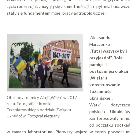
życiu rodzina, jak zmagają się z samotnością? Te pytania badawcze
stały się fundamentem mojej pracy antropologicznej.
Aleksandra
Marczenko
„Tutaj wszyscy byli
przyjezdni”. Rola
pamięci i
postpamięci o akcji
„Wisła” a
konstruowanie
tożsamości
Obchody rocznicy Akcji „Wisła” w 2017
ukraińskiej.
roku. Fotografia z kroniki
Wątki dotyczące
Trzebiatowskiego oddziału Związku
polskich Ukraińców
Ukraińców. Fotograf nieznany
zainteresowały mnie
od początku spotkań
w ramach laboratorium. Pierwszy wyjazd w teren pozwolił mi