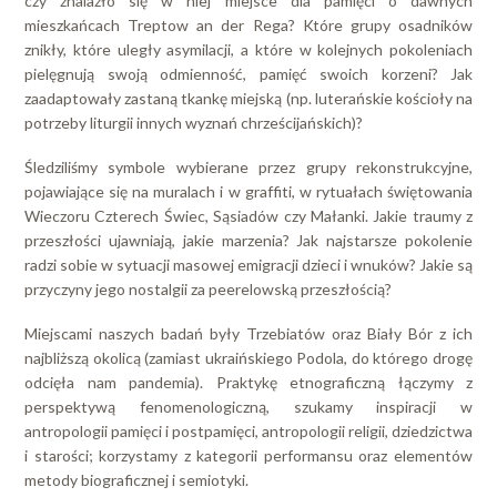
czy znalazło się w niej miejsce dla pamięci o dawnych
mieszkańcach Treptow an der Rega? Które grupy osadników
znikły, które uległy asymilacji, a które w kolejnych pokoleniach
pielęgnują swoją odmienność, pamięć swoich korzeni? Jak
zaadaptowały zastaną tkankę miejską (np. luterańskie kościoły na
potrzeby liturgii innych wyznań chrześcijańskich)?
Śledziliśmy symbole wybierane przez grupy rekonstrukcyjne,
pojawiające się na muralach i w graffiti, w rytuałach świętowania
Wieczoru Czterech Świec, Sąsiadów czy Małanki. Jakie traumy z
przeszłości ujawniają, jakie marzenia? Jak najstarsze pokolenie
radzi sobie w sytuacji masowej emigracji dzieci i wnuków? Jakie są
przyczyny jego nostalgii za peerelowską przeszłością?
Miejscami naszych badań były Trzebiatów oraz Biały Bór z ich
najbliższą okolicą (zamiast ukraińskiego Podola, do którego drogę
odcięła nam pandemia). Praktykę etnograficzną łączymy z
perspektywą fenomenologiczną, szukamy inspiracji w
antropologii pamięci i postpamięci, antropologii religii, dziedzictwa
i starości; korzystamy z kategorii performansu oraz elementów
metody biograficznej i semiotyki.