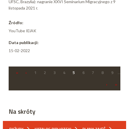
UFSC, Brazylia): nagranie XXVI Seminarium Migracyjnego z 9
listopada 2021 r.
Źródło:
YouTube IEiAK
Data publikacji:
15-02-2022
«
‹
1
2
3
4
5
6
7
8
9
…
›
»
Na skróty
DYŻURY
KATALOG BIBLIOTEKI
PLANY ZAJĘĆ