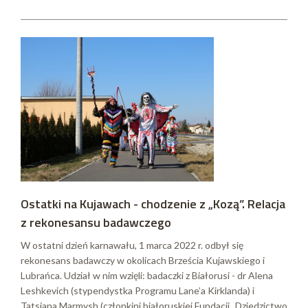
Ostatki na Kujawach - chodzenie z „Kozą”. Relacja
z rekonesansu badawczego
W ostatni dzień karnawału, 1 marca 2022 r. odbył się
rekonesans badawczy w okolicach Brześcia Kujawskiego i
Lubrańca. Udział w nim wzięli: badaczki z Białorusi - dr Alena
Leshkevich (stypendystka Programu Lane’a Kirklanda) i
Tatsiana Marmysh (członkini białoruskiej Fundacji „Dziedzictwo