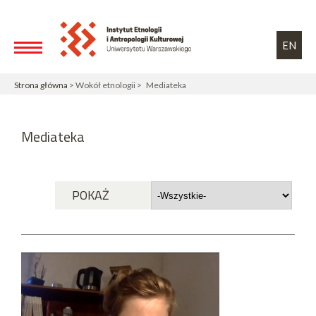
Przejdź do treści
Toggle high contrast
EN
Strona główna
> Wokół etnologii > Mediateka
Mediateka
POKAŻ