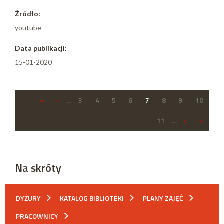
Źródło:
youtube
Data publikacji:
15-01-2020
«
‹
…
3
4
5
6
7
8
9
10
11
…
›
»
Na skróty
DYŻURY
KATALOG BIBLIOTEKI
PLANY ZAJĘĆ
PRACOWNICY