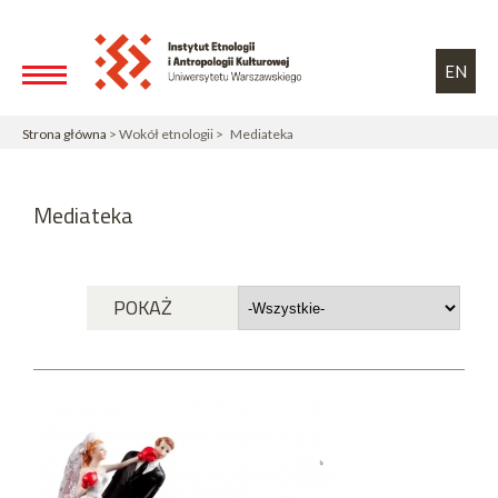
Przejdź do treści
Toggle high contrast
EN
Strona główna
> Wokół etnologii > Mediateka
Mediateka
POKAŻ