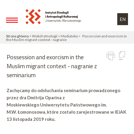
Przejdź do treści
Toggle high contrast
EN
Strona główna
> Wokół etnologii > Mediateka > Possession and exorcism in
the Muslim migrant context - nagranie
Possession and exorcism in the
Muslim migrant context - nagranie z
seminarium
Zachęcamy do odsłuchania seminarium prowadzonego
przez dra Dmitrija Oparina z
Moskiewskiego Uniwersytetu Państwowego im.
M.W. Łomonosowa, które zostało zarejestrowane w IEiAK
13 listopada 2019 roku.