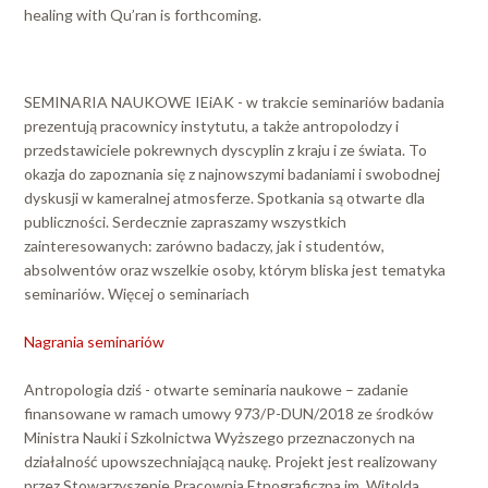
healing with Qu’ran is forthcoming.
SEMINARIA NAUKOWE IEiAK - w trakcie seminariów badania
prezentują pracownicy instytutu, a także antropolodzy i
przedstawiciele pokrewnych dyscyplin z kraju i ze świata. To
okazja do zapoznania się z najnowszymi badaniami i swobodnej
dyskusji w kameralnej atmosferze. Spotkania są otwarte dla
publiczności. Serdecznie zapraszamy wszystkich
zainteresowanych: zarówno badaczy, jak i studentów,
absolwentów oraz wszelkie osoby, którym bliska jest tematyka
seminariów. Więcej o seminariach
Nagrania seminariów
Antropologia dziś - otwarte seminaria naukowe – zadanie
finansowane w ramach umowy 973/P-DUN/2018 ze środków
Ministra Nauki i Szkolnictwa Wyższego przeznaczonych na
działalność upowszechniającą naukę. Projekt jest realizowany
przez Stowarzyszenie Pracownia Etnograficzna im. Witolda