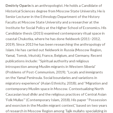
Dmitriy Oparin
is an anthropologist. He holds a Candidate of
Historical Sciences degree from Moscow State University. He is
Senior Lecturer in the Ethnology Department of the History
Faculty at Moscow State University and a researcher at the
Institute for Social Policy at the Higher School of Economics. His
Candidate thesis (2015) examined contemporary ritual space in
coastal Chukotka, where he has done fieldwork (2011–2012,
2019). Since 2013 he has been researching the anthropology of
Islam. He has carried out fieldwork in Russia (Moscow Region,
Yamal, Tomsk, Irkutsk), France, Belgium, and Germany. Recent
publications include: “Spiritual authority and religious
introspection among Muslim migrants in Western Siberia”
(Problems of Post-Communism, 2019); “Locals and immigrants
on the Yamal Peninsula. Social boundaries and variations in
migratory experience” (Asian Ethnicity, 2018); and “Migration and
contemporary Muslim space in Moscow. Contextualizing North
Caucasian loud dhikr and the religious practices of Central Asian
‘Folk Mullas’” (Contemporary Islam, 2018). His paper “Possession
and exorcism in the Muslim migrant context,” based on two years
of research in Moscow Region among Tajik mullahs specializing in