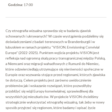
Godzina:
17:00
Czy etnografia wizualna sprawdza się w badaniu zjawisk
schowanych i ukrywanych? W czasie wystąpienia podzielimy się
doświadczeniami z badań terenowych w Brandenburgii i w
lubuskiem w ramach projektu “VISION. Envisioning Convivial
Europe” (2022-2025). Punktem wyjścia projektu VISION jest
refleksja nad ogromną skalą pracy transgranicznej między Polską,
a Niemcami oraz migracji wahadłowych z Rumunii do Niemiec,
które odzwierciedlają utrzymujące się nierówności społeczne w
Europie oraz wyzwania stojące przed regionami, których zjawiska
te dotyczą. Celem projektu jest zarówno uwidocznienie
problemów jak i wskazanie rozwiązań, które pozwoliłyby
przybliżyć się wizji Europy konwiwialnej, sprawiedliwej dla
wszystkich jej mieszkańców. W projekcie VISION chcieliśmy
strategicznie wykorzystać etnografię wizualną, tak żeby w nowy
sposób przyjrzeć się regionom, które badamy i opisać życie