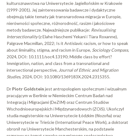
kulturoznawstwa na Uniwersytecie Jagiellońskim w Krakowie
(1999-2001). Jej zainteresowania badawcze i dydaktyczne
obejmują takie tematy jak transnarodowa migracja w Europie,
nierówności społeczne, różnorodność, rasizm i jakościowe
metody badawcze. Najważniejsze publikacje:
Revisualising
Intersectionality
(z Elahe Haschemi Yekani i Tiara Roxanne),
Palgrave Macmillan, 2022; Is it Antislavic racism, or how to speak
about liminality, stigma, and racism in Europe,
Sociology Compass
,
2024, DOI: 10.1111/soc4.13190; Middle class by effort?
Immigration, nation, and class from a transnational and
intersectional perspective,
Journal of Ethnic and Migration
Studies
, 2024, DOI: 10.1080/1369183X.2024.2315355.
Dr
Piotr Goldstein
jest antropologiem społecznym i wizualnym
pracującym w Berlinie w Niemieckim Centrum Badań nad
Integracją i Migracjami (DeZIM) oraz Centrum Studiów
Wschodnioeuropejskich i Międzynarodowych (ZOiS). Ukończył
studia magisterskie na Uniwersytecie Łódzkim (filozofia) oraz
Uniwersytecie w Trieście (International Peace Work), a doktorat
obronił na Uniwersytecie Manchesterskim, na podstawie
rozprawy na temat szeroko rozumianego społeczeństwa