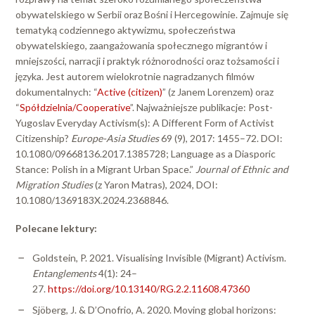
obywatelskiego w Serbii oraz Bośni i Hercegowinie. Zajmuje się
tematyką codziennego aktywizmu, społeczeństwa
obywatelskiego, zaangażowania społecznego migrantów i
mniejszości, narracji i praktyk różnorodności oraz tożsamości i
języka. Jest autorem wielokrotnie nagradzanych filmów
dokumentalnych: “
Active (citizen)
” (z Janem Lorenzem) oraz
“
Spółdzielnia/Cooperative
”. Najważniejsze publikacje: Post-
Yugoslav Everyday Activism(s): A Different Form of Activist
Citizenship?
Europe-Asia Studies
69 (9), 2017: 1455–72. DOI:
10.1080/09668136.2017.1385728; Language as a Diasporic
Stance: Polish in a Migrant Urban Space.”
Journal of Ethnic and
Migration Studies
(z Yaron Matras), 2024, DOI:
10.1080/1369183X.2024.2368846.
Polecane lektury:
Goldstein, P. 2021. Visualising Invisible (Migrant) Activism.
Entanglements
4(1): 24–
27.
https://doi.org/10.13140/RG.2.2.11608.47360
Sjöberg, J. & D’Onofrio, A. 2020. Moving global horizons: