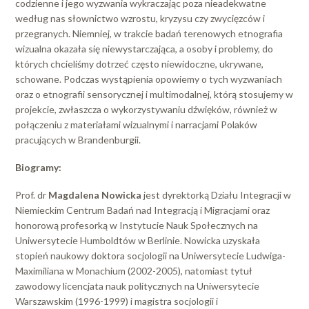
codzienne i jego wyzwania wykraczając poza nieadekwatne
według nas słownictwo wzrostu, kryzysu czy zwycięzców i
przegranych. Niemniej, w trakcie badań terenowych etnografia
wizualna okazała się niewystarczająca, a osoby i problemy, do
których chcieliśmy dotrzeć często niewidoczne, ukrywane,
schowane. Podczas wystąpienia opowiemy o tych wyzwaniach
oraz o etnografii sensorycznej i multimodalnej, którą stosujemy w
projekcie, zwłaszcza o wykorzystywaniu dźwięków, również w
połączeniu z materiałami wizualnymi i narracjami Polaków
pracujących w Brandenburgii.
Biogramy:
Prof. dr
Magdalena Nowicka
jest dyrektorką Działu Integracji w
Niemieckim Centrum Badań nad Integracją i Migracjami oraz
honorową profesorką w Instytucie Nauk Społecznych na
Uniwersytecie Humboldtów w Berlinie. Nowicka uzyskała
stopień naukowy doktora socjologii na Uniwersytecie Ludwiga-
Maximiliana w Monachium (2002-2005), natomiast tytuł
zawodowy licencjata nauk politycznych na Uniwersytecie
Warszawskim (1996-1999) i magistra socjologii i