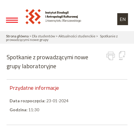
Przejdź do treści
Toggle high contrast
EN
Strona główna
> Dla studentów > Aktualności studenckie > Spotkanie z
prowadzącymi nowe grupy
Spotkanie z prowadzącymi nowe
grupy laboratoryjne
Przydatne informacje
Data rozpoczęcia:
23-01-2024
Godzina:
11:30