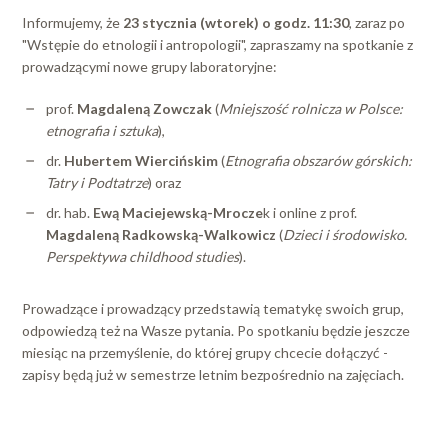
Informujemy, że
23 stycznia (wtorek) o godz. 11:30
, zaraz po
"Wstępie do etnologii i antropologii", zapraszamy na spotkanie z
prowadzącymi nowe grupy laboratoryjne:
prof.
Magdaleną Zowczak
(
Mniejszość rolnicza w Polsce:
etnografia i sztuka
),
dr.
Hubertem Wiercińskim
(
Etnografia obszarów górskich:
Tatry i Podtatrze
) oraz
dr. hab.
Ewą Maciejewską-Mrocze
k i online z prof.
Magdaleną Radkowską-Walkowicz
(
Dzieci i środowisko.
Perspektywa childhood studies
).
Prowadzące i prowadzący przedstawią tematykę swoich grup,
odpowiedzą też na Wasze pytania. Po spotkaniu będzie jeszcze
miesiąc na przemyślenie, do której grupy chcecie dołączyć -
zapisy będą już w semestrze letnim bezpośrednio na zajęciach.