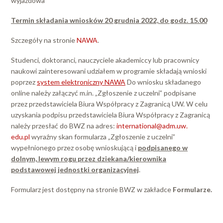
wyjazdowa
Termin składania wniosków 20 grudnia 2022, do godz. 15.00
Szczegóły na stronie
NAWA
.
Studenci, doktoranci, nauczyciele akademiccy lub pracownicy
naukowi zainteresowani udziałem w programie składają wnioski
poprzez
system elektroniczny NAWA
Do wniosku składanego
online należy załączyć m.in. „Zgłoszenie z uczelni” podpisane
przez przedstawiciela Biura Współpracy z Zagranicą UW. W celu
uzyskania podpisu przedstawiciela Biura Współpracy z Zagranicą
należy przesłać do BWZ na adres:
international@adm.uw.
edu.pl
wyraźny skan formularza „Zgłoszenie z uczelni”
wypełnionego przez osobę wnioskującą i
podpisanego w
dolnym, lewym rogu przez dziekana/kierownika
podstawowej jednostki organizacyjnej
.
Formularz jest dostępny na stronie BWZ w zakładce
Formularze.