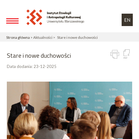
Przejdź do treści
Toggle high contrast
EN
Strona główna
> Aktualności > Stare i nowe duchowości
Stare i nowe duchowości
Data dodania:
23-12-2025